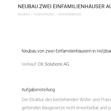
NEUBAU ZWEI EINFAMILIENHÄUSER A
NEUBAU / AUSFÜHRUNG / WOHNGEBÄUDE
Neubau von zwei Einfamilienhäusern in Holzba
Verkauf:
CK Solutions AG
Aufgabenstellung
Die Struktur des bestehenden Wohn- und Prax
geltenden Baugesetze nicht erweiterbar und s