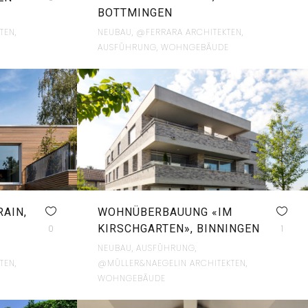
BOTTMINGEN
TEN,
NEUBAU, @FERRARA ARCHITEKTEN,
AUSFÜHRUNG, WOHNGEBÄUDE
AIN,
WOHNÜBERBAUUNG «IM
KIRSCHGARTEN», BINNINGEN
0
1
NEUBAU, AUSFÜHRUNG,
TEN,
@MÜLLER&NAEGELIN ARCHITEKTEN,
WOHNGEBÄUDE