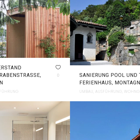
ERSTAND
RABENSTRASSE,
SANIERUNG POOL UND
0
N
FERIENHAUS, MONTAG
SFÜHRUNG
UMBAU, AUSFÜHRUNG, WOHNG