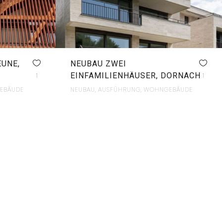
UNE,
NEUBAU ZWEI
EINFAMILIENHÄUSER, DORNACH
1
1
EBÄUDE
NEUBAU, AUSFÜHRUNG, WOHNGEBÄUDE