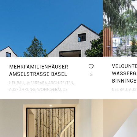
VELOUNT
MEHRFAMILIENHÄUSER
WASSERG
AMSELSTRASSE BASEL
2
BINNINGE
NEUBAU, @FERRARA ARCHITEKTEN,
AUSFÜHRUNG, WOHNGEBÄUDE
NEUBAU, AU