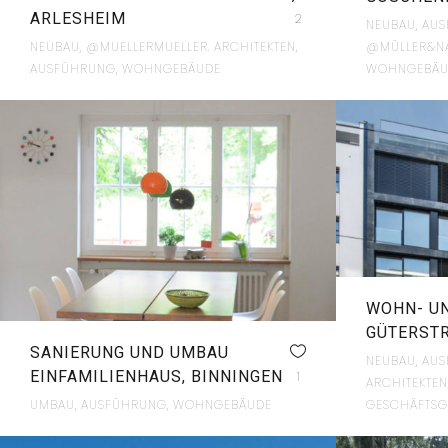
ARLESHEIM
2
NEUBAU, AU
NEUBAU, @MUELLERMUELLER. ARCHITEKTEN,
@MÜLLER&NA
AUSFÜHRUNG, WOHNGEBÄUDE
WOHNGEBÄU
WOHN- U
GÜTERSTR
SANIERUNG UND UMBAU
NEUBAU, AU
EINFAMILIENHAUS, BINNINGEN
1
ARCHITEKTE
UMBAU, AUSFÜHRUNG, WOHNGEBÄUDE
GESCHÄFTSG