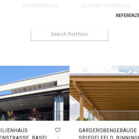
WOHNGEBÄUDE
GESCHÄFTSGEBÄUDE
REFERENZ
ILIENHAUS
GARDEROBENGEBÄUDE
ENSTRASSE, BASEL
SPIEGELFELD, BINNING
2