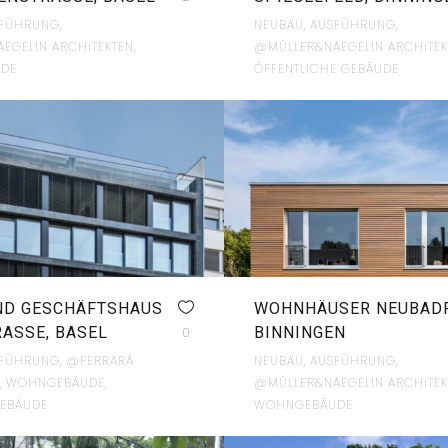
SFÜHRUNG,
NEUBAU, AUSFÜHRUNG,
EGELIN ARCHITEKTEN,
@MÜLLER&NAEGELIN ARCHITEK
DE
ÖFFENTLICHE GEBÄUDE
ND GESCHÄFTSHAUS
WOHNHÄUSER NEUBADR
ASSE, BASEL
BINNINGEN
0
SFÜHRUNG, @FERRARA
NEUBAU, AUSFÜHRUNG,
N, WOHNGEBÄUDE,
@MÜLLER&NAEGELIN ARCHITEK
EBÄUDE
WOHNGEBÄUDE