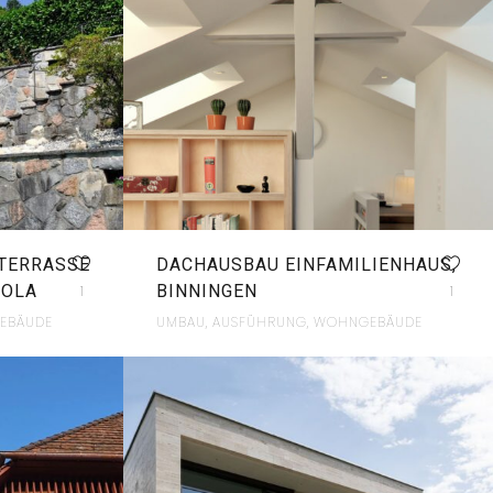
 TERRASSE
DACHAUSBAU EINFAMILIENHAUS,
NOLA
BINNINGEN
1
1
EBÄUDE
UMBAU, AUSFÜHRUNG, WOHNGEBÄUDE